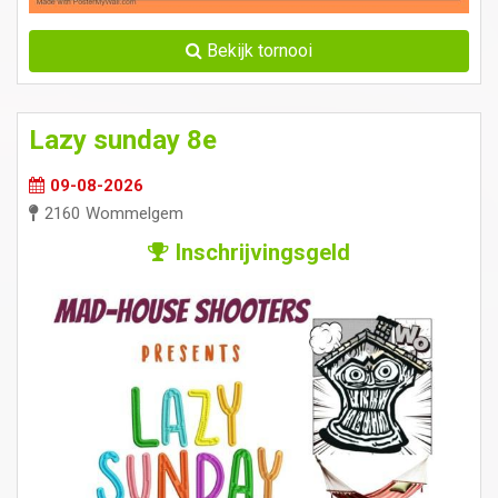
Bekijk tornooi
Lazy sunday 8e
09-08-2026
2160 Wommelgem
Inschrijvingsgeld