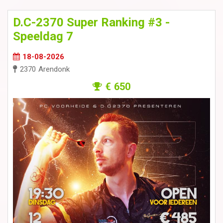
D.C-2370 Super Ranking #3 -
Speeldag 7
18-08-2026
2370 Arendonk
€ 650