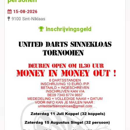
15-08-2026
9100 Sint-NIklaas
Inschrijvingsgeld