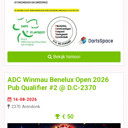
Bekijk tornooi
ADC Winmau Benelux Open 2026
Pub Qualifier #2 @ D.C-2370
16-08-2026
2370 Arendonk
€ 50