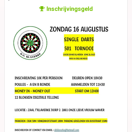
Inschrijvingsgeld