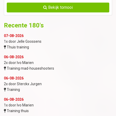
Bekijk tornooi
Recente 180's
07-08-2026
1x door Jelle Goossens
Thuis training
06-08-2026
2x door Ivo Marien
Training mad-houseshooters
06-08-2026
2x door Sterckx Jurgen
Training
06-08-2026
1x door Ivo Marien
Training thuis