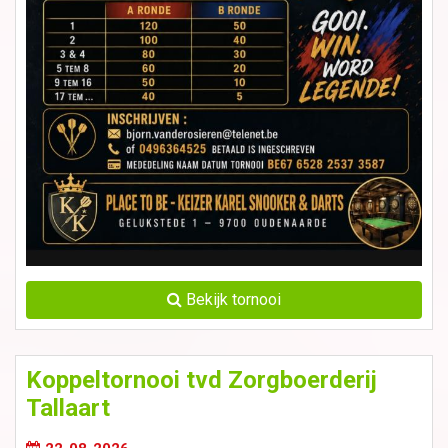
Bekijk tornooi
Koppeltornooi tvd Zorgboerderij
Tallaart