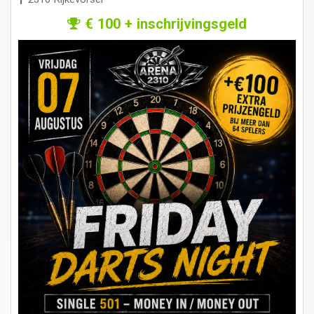
€ 100 + inschrijvingsgeld