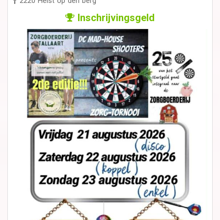
2220 Heist op den berg
Inschrijvingsgeld