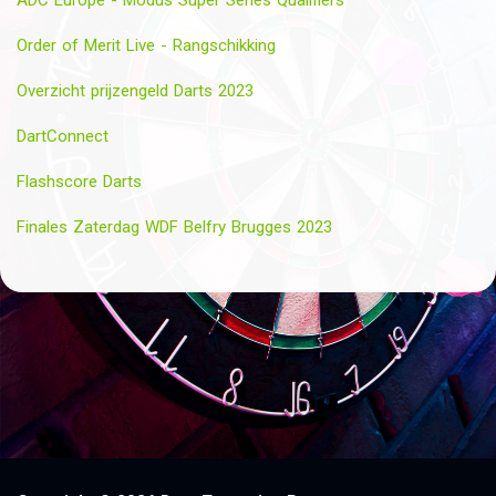
Order of Merit Live - Rangschikking
Overzicht prijzengeld Darts 2023
DartConnect
Flashscore Darts
Finales Zaterdag WDF Belfry Brugges 2023