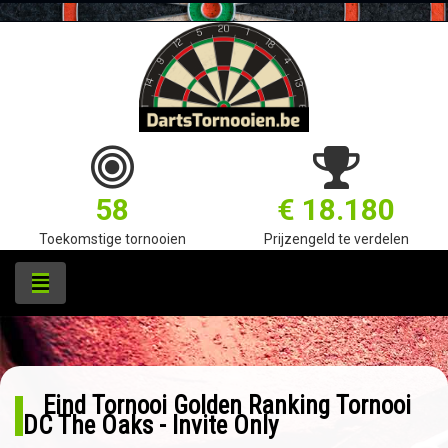
58
€ 18.180
Toekomstige tornooien
Prijzengeld te verdelen
Eind Tornooi Golden Ranking Tornooi
DC The Oaks - Invite Only