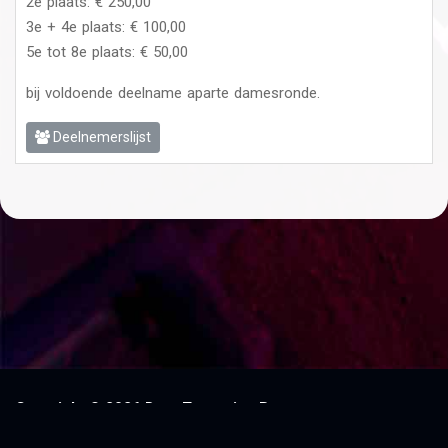
2e plaats: € 250,00
3e + 4e plaats: € 100,00
5e tot 8e plaats: € 50,00
bij voldoende deelname aparte damesronde.
Deelnemerslijst
Copyright © 2026 DartsTornooien.be
Algemene voorwaarden
|
Privacy & disclaimer
|
Archief