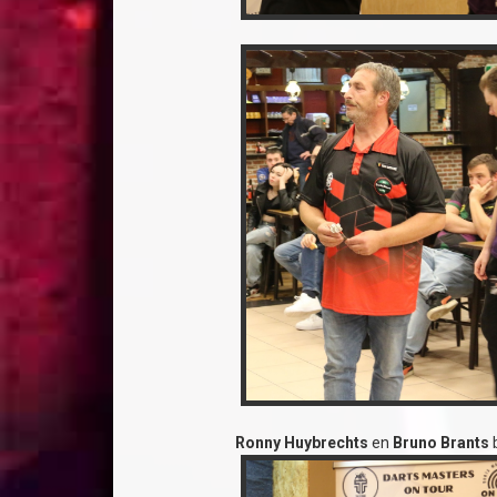
Ronny Huybrechts
en
Bruno Brants
b