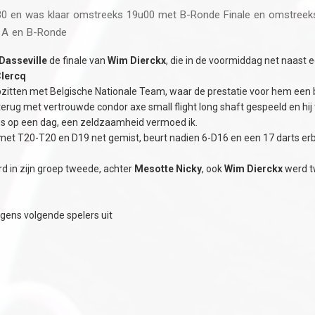
30 en was klaar omstreeks 19u00 met B-Ronde Finale en omstreek
a A en B-Ronde
Dasseville
de finale van
Wim Dierckx
, die in de voormiddag net naast 
Clercq
pzitten met Belgische Nationale Team, waar de prestatie voor hem een b
terug met vertrouwde condor axe small flight long shaft gespeeld en hi
les op een dag, een zeldzaamheid vermoed ik.
met T20-T20 en D19 net gemist, beurt nadien 6-D16 en een 17 darts erbi
d in zijn groep tweede, achter
Mesotte Nicky
, ook
Wim Dierckx
werd t
gens volgende spelers uit