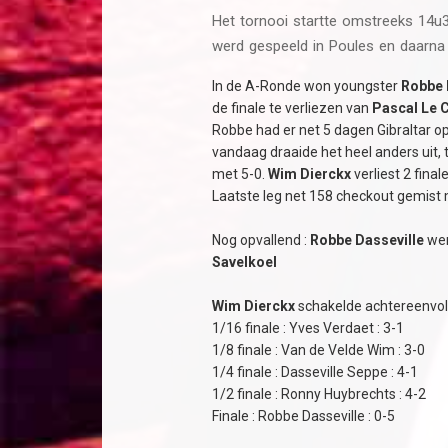
Het tornooi startte omstreeks 14u
werd gespeeld in Poules en daarn
In de A-Ronde won youngster
Robbe 
de finale te verliezen van
Pascal Le 
Robbe had er net 5 dagen Gibraltar o
vandaag draaide het heel anders uit, 
met 5-0.
Wim Dierckx
verliest 2 fina
Laatste leg net 158 checkout gemist 
Nog opvallend :
Robbe Dasseville
wer
Savelkoel
Wim Dierckx
schakelde achtereenvol
1/16 finale : Yves Verdaet : 3-1
1/8 finale : Van de Velde Wim : 3-0
1/4 finale : Dasseville Seppe : 4-1
1/2 finale : Ronny Huybrechts : 4-2
Finale : Robbe Dasseville : 0-5