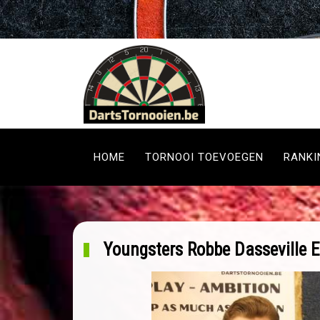
HOME
TORNOOI TOEVOEGEN
RANKI
Youngsters Robbe Dasseville E