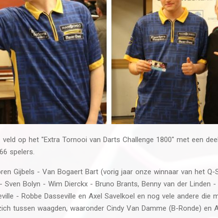
veld op het "Extra Tornooi van Darts Challenge 1800" met een de
66 spelers.
en Gijbels - Van Bogaert Bart (vorig jaar onze winnaar van het Q-
 Sven Bolyn - Wim Dierckx - Bruno Brants, Benny van der Linden -
ille - Robbe Dasseville en Axel Savelkoel en nog vele andere die m
 zich tussen waagden, waaronder Cindy Van Damme (B-Ronde) en 