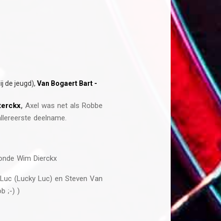
ij de jeugd),
Van Bogaert Bart -
terckx
,
Axel was net als Robbe
allereerste deelname.
Ronde Wim Dierckx
s Luc (Lucky Luc) en Steven Van
 ;-) )